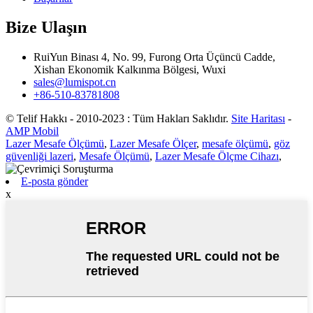
Bize Ulaşın
RuiYun Binası 4, No. 99, Furong Orta Üçüncü Cadde,
Xishan Ekonomik Kalkınma Bölgesi, Wuxi
sales@lumispot.cn
+86-510-83781808
© Telif Hakkı - 2010-2023 : Tüm Hakları Saklıdır.
Site Haritası
-
AMP Mobil
Lazer Mesafe Ölçümü
,
Lazer Mesafe Ölçer
,
mesafe ölçümü
,
göz
güvenliği lazeri
,
Mesafe Ölçümü
,
Lazer Mesafe Ölçme Cihazı
,
E-posta gönder
x