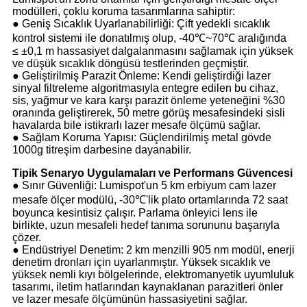
modülleri, çoklu koruma tasarımlarına sahiptir:
● Geniş Sıcaklık Uyarlanabilirliği: Çift yedekli sıcaklık
kontrol sistemi ile donatılmış olup, -40℃~70℃ aralığında
≤ ±0,1 m hassasiyet dalgalanmasını sağlamak için yüksek
ve düşük sıcaklık döngüsü testlerinden geçmiştir.
● Geliştirilmiş Parazit Önleme: Kendi geliştirdiği lazer
sinyal filtreleme algoritmasıyla entegre edilen bu cihaz,
sis, yağmur ve kara karşı parazit önleme yeteneğini %30
oranında geliştirerek, 50 metre görüş mesafesindeki sisli
havalarda bile istikrarlı lazer mesafe ölçümü sağlar.
● Sağlam Koruma Yapısı: Güçlendirilmiş metal gövde
1000g titreşim darbesine dayanabilir.
Tipik Senaryo Uygulamaları ve Performans Güvencesi
● Sınır Güvenliği: Lumispot'un 5 km erbiyum cam lazer
mesafe ölçer modülü, -30℃'lik plato ortamlarında 72 saat
boyunca kesintisiz çalışır. Parlama önleyici lens ile
birlikte, uzun mesafeli hedef tanıma sorununu başarıyla
çözer.
● Endüstriyel Denetim: 2 km menzilli 905 nm modül, enerji
denetim dronları için uyarlanmıştır. Yüksek sıcaklık ve
yüksek nemli kıyı bölgelerinde, elektromanyetik uyumluluk
tasarımı, iletim hatlarından kaynaklanan parazitleri önler
ve lazer mesafe ölçümünün hassasiyetini sağlar.