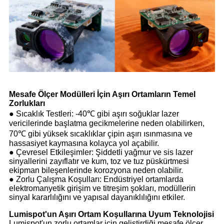
Mesafe Ölçer Modülleri İçin Aşırı Ortamların Temel
Zorlukları
● Sıcaklık Testleri: -40℃ gibi aşırı soğuklar lazer
vericilerinde başlatma gecikmelerine neden olabilirken,
70℃ gibi yüksek sıcaklıklar çipin aşırı ısınmasına ve
hassasiyet kaymasına kolayca yol açabilir.
● Çevresel Etkileşimler: Şiddetli yağmur ve sis lazer
sinyallerini zayıflatır ve kum, toz ve tuz püskürtmesi
ekipman bileşenlerinde korozyona neden olabilir.
● Zorlu Çalışma Koşulları: Endüstriyel ortamlarda
elektromanyetik girişim ve titreşim şokları, modüllerin
sinyal kararlılığını ve yapısal dayanıklılığını etkiler.
Lumispot'un Aşırı Ortam Koşullarına Uyum Teknolojisi
Lumispot'un zorlu ortamlar için geliştirdiği mesafe ölçer