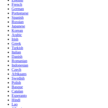
English
French
German
Portuguese
Spanish
Russian
Japanese
Korean
Arabic
Irish
Greek
Turkish
Italian
Danish
Romanian
Indonesian
Czech
Afrikaans
Swedish
Polish
Basque
Catalan
Esperanto
Hindi
Lao