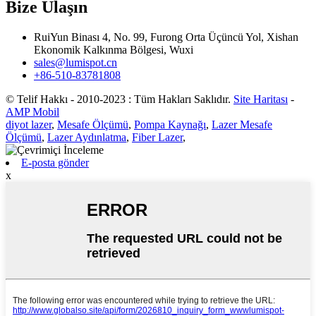
Bize Ulaşın
RuiYun Binası 4, No. 99, Furong Orta Üçüncü Yol, Xishan
Ekonomik Kalkınma Bölgesi, Wuxi
sales@lumispot.cn
+86-510-83781808
© Telif Hakkı - 2010-2023 : Tüm Hakları Saklıdır.
Site Haritası
-
AMP Mobil
diyot lazer
,
Mesafe Ölçümü
,
Pompa Kaynağı
,
Lazer Mesafe
Ölçümü
,
Lazer Aydınlatma
,
Fiber Lazer
,
E-posta gönder
x