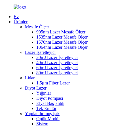
Ev
Ürünler
Mesafe Ölçer
905nm Lazer Mesafe Ölçer
1535nm Lazer Mesafe Ölçer
1570nm Lazer Mesafe Ölçer
1064nm Lazer Mesafe Ölçer
Lazer İşaretleyici
20mJ Lazer İşaretleyici
40mJ Lazer İşaretleyici
60mJ Lazer İşaretleyici
80mJ Lazer İşaretleyici
Lidar
1,5μm Fiber Lazer
Diyot Lazer
Yığınlar
Diyot Pompası
Elyaf Bağlantılı
Tek Emitör
Yapılandırılmış Işık
Optik Modül
Sistem