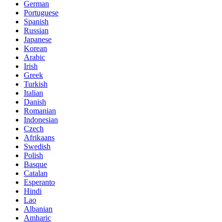
German
Portuguese
Spanish
Russian
Japanese
Korean
Arabic
Irish
Greek
Turkish
Italian
Danish
Romanian
Indonesian
Czech
Afrikaans
Swedish
Polish
Basque
Catalan
Esperanto
Hindi
Lao
Albanian
Amharic