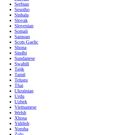
Serbian
Sesotho
Sinhala
Slovak
Slovenian
Somali
Samoan
Scots Gaelic
Shona
Sindhi
Sundanese
Swahili
Tajik
Tamil
Telugu
Thai
Ukrainian
Urdu
Uzbek
Vietnamese
Welsh
Xhosa
Yiddish
Yoruba
Zulu