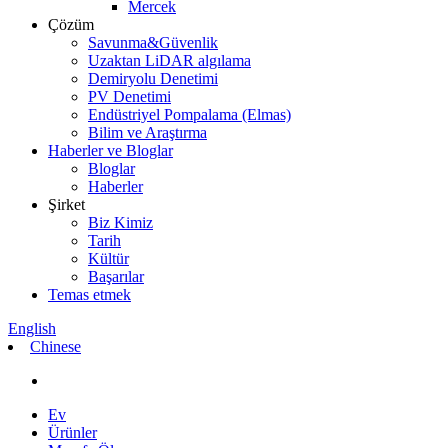
Mercek
Çözüm
Savunma&Güvenlik
Uzaktan LiDAR algılama
Demiryolu Denetimi
PV Denetimi
Endüstriyel Pompalama (Elmas)
Bilim ve Araştırma
Haberler ve Bloglar
Bloglar
Haberler
Şirket
Biz Kimiz
Tarih
Kültür
Başarılar
Temas etmek
English
Chinese
Ev
Ürünler