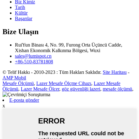
Biz Kimiz
Tarih
Kültür
Başarılar
Bize Ulaşın
RuiYun Binası 4, No. 99, Furong Orta Üçüncü Cadde,
Xishan Ekonomik Kalkınma Bölgesi, Wuxi
sales@lumispot.cn
+86-510-83781808
© Telif Hakkı - 2010-2023 : Tüm Hakları Saklıdır.
Site Haritası
-
AMP Mobil
Mesafe Ölçümü
,
Lazer Mesafe Ölçme Cihazı
,
Lazer Mesafe
Ölçümü
,
Lazer Mesafe Ölçer
,
göz güvenliği lazeri
,
mesafe ölçümü
,
E-posta gönder
x