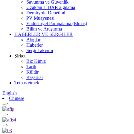
Savunma ve Güvenlik
Uzaktan LiDAR algılama
Demiryolu Denetimi
PV Muayenesi
Endüstriyel Pompalama (Elmas)
Bilim ve Araştırma
HABERLER VE SERGİLER
Bloglar
Haberler
Sergi Takvimi
Şirket
Biz Kimiz
Tarih
Kültür
Başarılar
Temas etmek
English
Chinese
-->
-->
-->