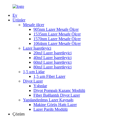
Ev
Ürünler
Mesafe ölçer
905nm Lazer Mesafe Ölçer
1535nm Lazer Mesafe Ölçer
1570nm Lazer Mesafe Ölçer
1064nm Lazer Mesafe Ölçer
Lazer İşaretleyici
20mJ Lazer İşaretleyici
40mJ Lazer İşaretleyici
60mJ Lazer İşaretleyici
80mJ Lazer İşaretleyici
1,5 μm Lidar
1,5 μm Fiber Lazer
Diyot Lazer
Yığınlar
Diyot Pompalı Kazanç Modülü
Fiber Bağlantılı Diyot Lazer
Yapılandırılmış Lazer Kaynağı
Makine Görüş Hattı Lazer
Lazer Parıltı Modülü
Çözüm