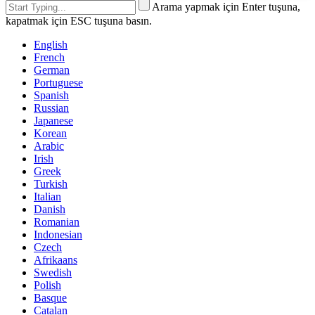
Arama yapmak için Enter tuşuna,
kapatmak için ESC tuşuna basın.
English
French
German
Portuguese
Spanish
Russian
Japanese
Korean
Arabic
Irish
Greek
Turkish
Italian
Danish
Romanian
Indonesian
Czech
Afrikaans
Swedish
Polish
Basque
Catalan