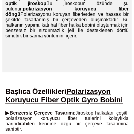
optik jiroskop
Bu jiroskopun özünde şu
bulunur:
polarizasyon koruyucu fiber
döngü
Polarizasyonu koruyan fiberlerden ve hassas bir
şekilde tasarlanmış bir çerçeveden oluşmaktadır. Bu
halkanın yapımı, katı hal fiber halka bobini oluşturmak için
benzersiz bir sızdırmazlık jeli ile desteklenen dörtlü
simetrik bir sarma yöntemini içerir.
Başlıca Özellikleri
Polarizasyon
Koruyucu Fiber Optik G
yro Bobini
▶Benzersiz Çerçeve Tasarımı:
Jiroskop halkaları, çeşitli
polarizasyon koruyucu fiber türlerini kolaylıkla
barındırabilen kendine özgü bir çerçeve tasarımına
sahiptir.