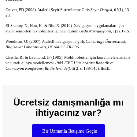
Groves, PD (2008). Ataletli Seyir Sistemlerine Giriş.
Seyir Dergisi, 61
(1), 13-
28.
El-Sheimy, N., Hou, H., & Niu, X. (2019). Navigasyon uygulamaları için
atalet sensörleri teknolojileri: güncel durum.
Uydu Navigasyonu, 1
(1), 1-15.
Woodman, OJ (2007). Ataletli navigasyona giriş.
Cambridge Üniversitesi,
Bilgisayar Laboratuvarı, UCAM-CL-TR-696
.
Chatila, R., & Laumond, JP (1985). Mobil robotlar için konum referanslama
ve tutarlı dünya modellemesi.
1985 IEEE Uluslararası Robotik ve
Otomasyon Konferansı Bildirilerinde
(Cilt 2, s. 138-145). IEEE.
Ücretsiz danışmanlığa mı
ihtiyacınız var?
Bir Uzmanla İletişime Geçin