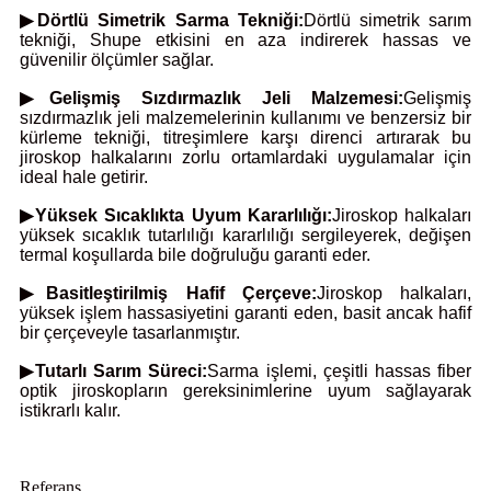
▶Dörtlü Simetrik Sarma Tekniği:
Dörtlü simetrik sarım
tekniği, Shupe etkisini en aza indirerek hassas ve
güvenilir ölçümler sağlar.
▶Gelişmiş Sızdırmazlık Jeli Malzemesi:
Gelişmiş
sızdırmazlık jeli malzemelerinin kullanımı ve benzersiz bir
kürleme tekniği, titreşimlere karşı direnci artırarak bu
jiroskop halkalarını zorlu ortamlardaki uygulamalar için
ideal hale getirir.
▶Yüksek Sıcaklıkta Uyum Kararlılığı:
Jiroskop halkaları
yüksek sıcaklık tutarlılığı kararlılığı sergileyerek, değişen
termal koşullarda bile doğruluğu garanti eder.
▶Basitleştirilmiş Hafif Çerçeve:
Jiroskop halkaları,
yüksek işlem hassasiyetini garanti eden, basit ancak hafif
bir çerçeveyle tasarlanmıştır.
▶Tutarlı Sarım Süreci:
Sarma işlemi, çeşitli hassas fiber
optik jiroskopların gereksinimlerine uyum sağlayarak
istikrarlı kalır.
Referans