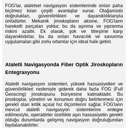
FOG'lar, ataletsel navigasyon sistemlerinde onları paha
biçilmez kılan çeşitli avantajlar sunar. Olağanüstü
doğrulukları, güvenilirlikleri ve dayanıklılıklarıyla
ünlüdürler. Mekanik jiroskopların aksine, FOG'ların
hareketli parçaları yoktur, bu da aşınma ve yıpranma
riskini azaltır. Ek olarak, şok ve titreşime karşı
dayanıklıdırlar, bu da onları havacılık ve savunma
uygulamaları gibi zorlu ortamlar için ideal hale getirir.
Ataletli Navigasyonda Fiber Optik Jiroskopların
Entegrasyonu
Ataletli navigasyon sistemleri, yüksek hassasiyetleri ve
güvenilirlikleri nedeniyle giderek daha fazla FOG (Full
Geoscing) jiroskopunu bünyesine katmaktadır. Bu
jiroskoplar, yönelim ve konumun doğru belirlenmesi için
gerekli olan kritik açısal hız ölçümlerini sağlar. FOG'ların
mevcut ataletli navigasyon sistemlerine entegre
edilmesiyle, operatörler özellikle aşırı hassasiyetin gerekli
olduğu durumlarda gelişmiş navigasyon doğruluğundan
faydalanabilirler.