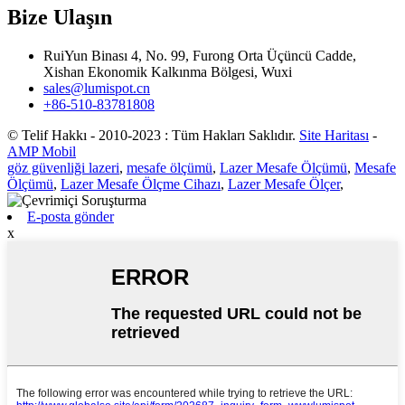
Bize Ulaşın
RuiYun Binası 4, No. 99, Furong Orta Üçüncü Cadde,
Xishan Ekonomik Kalkınma Bölgesi, Wuxi
sales@lumispot.cn
+86-510-83781808
© Telif Hakkı - 2010-2023 : Tüm Hakları Saklıdır.
Site Haritası
-
AMP Mobil
göz güvenliği lazeri
,
mesafe ölçümü
,
Lazer Mesafe Ölçümü
,
Mesafe
Ölçümü
,
Lazer Mesafe Ölçme Cihazı
,
Lazer Mesafe Ölçer
,
E-posta gönder
x