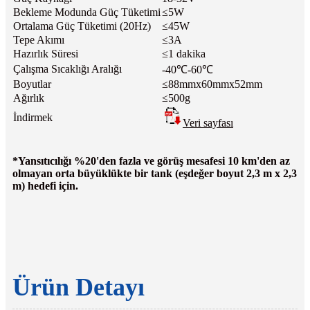
Bekleme Modunda Güç Tüketimi
≤5W
Ortalama Güç Tüketimi (20Hz)
≤45W
Tepe Akımı
≤3A
Hazırlık Süresi
≤1 dakika
Çalışma Sıcaklığı Aralığı
-40℃-60℃
Boyutlar
≤88mmx60mmx52mm
Ağırlık
≤500g
İndirmek
Veri sayfası
*Yansıtıcılığı %20'den fazla ve görüş mesafesi 10 km'den az
olmayan orta büyüklükte bir tank (eşdeğer boyut 2,3 m x 2,3
m) hedefi için.
Ürün Detayı