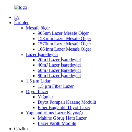
Ev
Ürünler
Mesafe ölçer
905nm Lazer Mesafe Ölçer
1535nm Lazer Mesafe Ölçer
1570nm Lazer Mesafe Ölçer
1064nm Lazer Mesafe Ölçer
Lazer İşaretleyici
20mJ Lazer İşaretleyici
40mJ Lazer İşaretleyici
60mJ Lazer İşaretleyici
80mJ Lazer İşaretleyici
1,5 μm Lidar
1,5 μm Fiber Lazer
Diyot Lazer
Yığınlar
Diyot Pompalı Kazanç Modülü
Fiber Bağlantılı Diyot Lazer
Yapılandırılmış Lazer Kaynağı
Makine Görüş Hattı Lazer
Lazer Parıltı Modülü
Çözüm