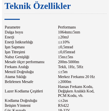
Teknik Özellikler
Parametre
Performans
Dalga boyu
1064nm±5nm
Enerji
≥20mJ
Enerji İstikrarlılığı
≤±10%
Işın Sapması
≤0,5mrad
Işın Titreşimi
≤0,05mrad
Nabız Genişliği
15ns±5ns
Mesafe ölçer performansı
200m-5000m
Frekans Aralığı
Tekli, 1Hz, 5Hz
Menzil Doğruluğu
≤±5m
Atama Sıklığı
Merkez Frekansı 20 Hz
Belirlenen Mesafe
≥2000m
Hassas Frekans Kodu,
Lazer Kodlama Çeşitleri
Değişken Aralıklı Kod,
PCM Kodu, vb.
Kodlama Doğruluğu
≤±2us
İletişim Yöntemi
RS422
Güç Kaynağı
18-32V