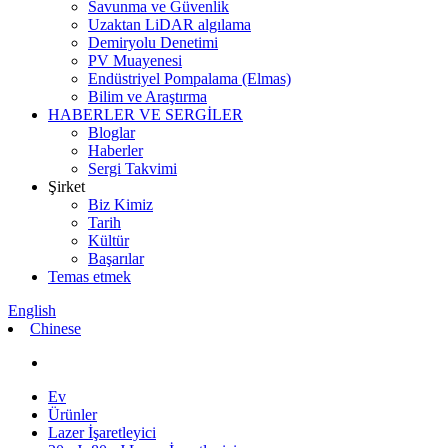
Savunma ve Güvenlik
Uzaktan LiDAR algılama
Demiryolu Denetimi
PV Muayenesi
Endüstriyel Pompalama (Elmas)
Bilim ve Araştırma
HABERLER VE SERGİLER
Bloglar
Haberler
Sergi Takvimi
Şirket
Biz Kimiz
Tarih
Kültür
Başarılar
Temas etmek
English
Chinese
Ev
Ürünler
Lazer İşaretleyici