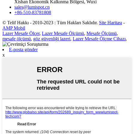
Xishan Ekonomik Kalkınma Bölgesi, Wuxi
sales@lumispot.cn
+86-510-83781808
© Telif Hakkı - 2010-2023 : Tüm Hakları Saklıdır.
Site Haritası
-
AMP Mobil
Lazer Mesafe Ölçer
,
Lazer Mesafe Ölçümü
,
Mesafe Ölçümü
,
mesafe ölçümü
,
göz güvenliği lazeri
,
Lazer Mesafe Ölçme Cihazı
,
E-posta gönder
x