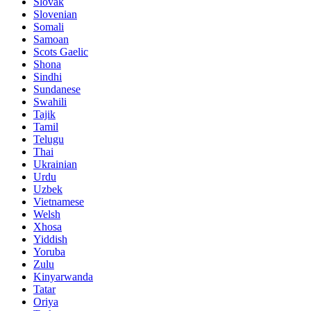
Slovak
Slovenian
Somali
Samoan
Scots Gaelic
Shona
Sindhi
Sundanese
Swahili
Tajik
Tamil
Telugu
Thai
Ukrainian
Urdu
Uzbek
Vietnamese
Welsh
Xhosa
Yiddish
Yoruba
Zulu
Kinyarwanda
Tatar
Oriya