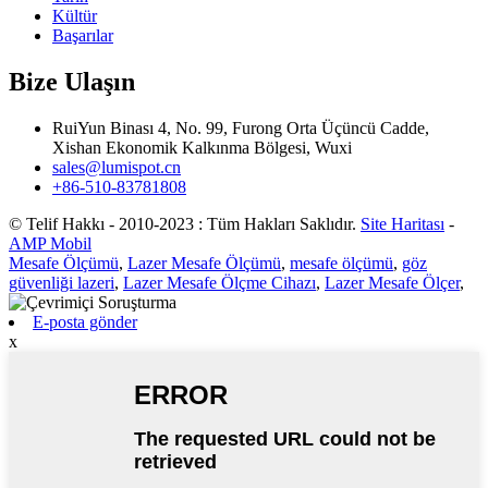
Kültür
Başarılar
Bize Ulaşın
RuiYun Binası 4, No. 99, Furong Orta Üçüncü Cadde,
Xishan Ekonomik Kalkınma Bölgesi, Wuxi
sales@lumispot.cn
+86-510-83781808
© Telif Hakkı - 2010-2023 : Tüm Hakları Saklıdır.
Site Haritası
-
AMP Mobil
Mesafe Ölçümü
,
Lazer Mesafe Ölçümü
,
mesafe ölçümü
,
göz
güvenliği lazeri
,
Lazer Mesafe Ölçme Cihazı
,
Lazer Mesafe Ölçer
,
E-posta gönder
x