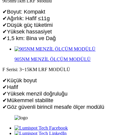
905nm/1km LRF Modülü
✔Boyut: Kompakt
✔Ağırlık: Hafif ≤11g
✔Düşük güç tüketimi
✔Yüksek hassasiyet
✔1,5 km: Bina ve Dağ
905NM MENZİL ÖLÇÜM MODÜLÜ
F Serisi: 3~15KM LRF MODÜLÜ
✔Küçük boyut
✔Hafif
✔Yüksek menzil doğruluğu
✔Mükemmel stabilite
✔Göz güvenli birincil mesafe ölçer modülü