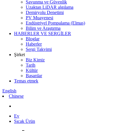
Savunma ve Güvenlik
Uzaktan LiDAR algılama
Demiryolu Denetimi
PV Muayenesi
Endüstriyel Pompalama (Elmas)
Bilim ve Araştırma
HABERLER VE SERGİLER
Bloglar
Haberler
Sergi Takvimi
Şirket
Biz Kimiz
Tarih
Kültür
Başarılar
Temas etmek
English
Chinese
Ev
Sıcak Ürün