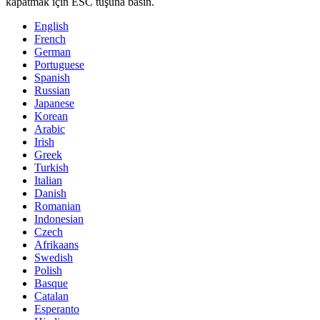
kapatmak için ESC tuşuna basın.
English
French
German
Portuguese
Spanish
Russian
Japanese
Korean
Arabic
Irish
Greek
Turkish
Italian
Danish
Romanian
Indonesian
Czech
Afrikaans
Swedish
Polish
Basque
Catalan
Esperanto