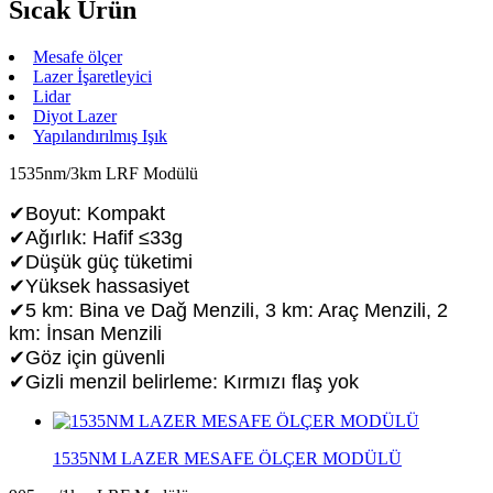
Sıcak Ürün
Mesafe ölçer
Lazer İşaretleyici
Lidar
Diyot Lazer
Yapılandırılmış Işık
1535nm/3km LRF Modülü
✔Boyut: Kompakt
✔Ağırlık: Hafif ≤33g
✔Düşük güç tüketimi
✔Yüksek hassasiyet
✔5 km: Bina ve Dağ Menzili, 3 km: Araç Menzili, 2
km: İnsan Menzili
✔Göz için güvenli
✔Gizli menzil belirleme: Kırmızı flaş yok
1535NM LAZER MESAFE ÖLÇER MODÜLÜ