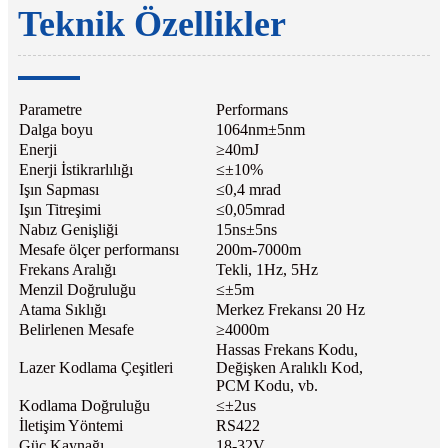
Teknik Özellikler
Parametre
Performans
Dalga boyu
1064nm±5nm
Enerji
≥40mJ
Enerji İstikrarlılığı
≤±10%
Işın Sapması
≤0,4 mrad
Işın Titreşimi
≤0,05mrad
Nabız Genişliği
15ns±5ns
Mesafe ölçer performansı
200m-7000m
Frekans Aralığı
Tekli, 1Hz, 5Hz
Menzil Doğruluğu
≤±5m
Atama Sıklığı
Merkez Frekansı 20 Hz
Belirlenen Mesafe
≥4000m
Hassas Frekans Kodu,
Lazer Kodlama Çeşitleri
Değişken Aralıklı Kod,
PCM Kodu, vb.
Kodlama Doğruluğu
≤±2us
İletişim Yöntemi
RS422
Güç Kaynağı
18-32V