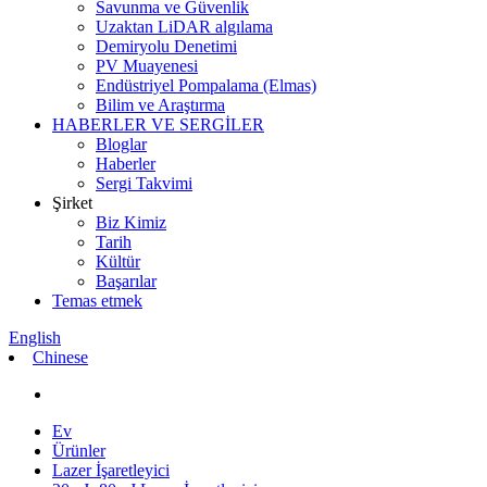
Savunma ve Güvenlik
Uzaktan LiDAR algılama
Demiryolu Denetimi
PV Muayenesi
Endüstriyel Pompalama (Elmas)
Bilim ve Araştırma
HABERLER VE SERGİLER
Bloglar
Haberler
Sergi Takvimi
Şirket
Biz Kimiz
Tarih
Kültür
Başarılar
Temas etmek
English
Chinese
Ev
Ürünler
Lazer İşaretleyici