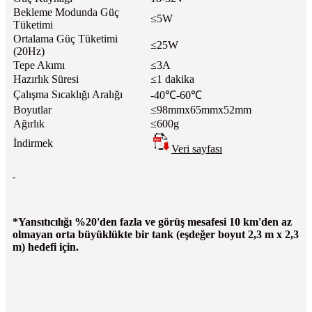
Bekleme Modunda Güç
≤5W
Tüketimi
Ortalama Güç Tüketimi
≤25W
(20Hz)
Tepe Akımı
≤3A
Hazırlık Süresi
≤1 dakika
Çalışma Sıcaklığı Aralığı
-40℃-60℃
Boyutlar
≤98mmx65mmx52mm
Ağırlık
≤600g
İndirmek
Veri sayfası
*Yansıtıcılığı %20'den fazla ve görüş mesafesi 10 km'den az
olmayan orta büyüklükte bir tank (eşdeğer boyut 2,3 m x 2,3
m) hedefi için.