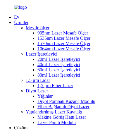
Ev
Ürünler
Mesafe ölçer
905nm Lazer Mesafe Ölçer
1535nm Lazer Mesafe Ölçer
1570nm Lazer Mesafe Ölçer
1064nm Lazer Mesafe Ölçer
Lazer İşaretleyici
20mJ Lazer İşaretleyici
40mJ Lazer İşaretleyici
60mJ Lazer İşaretleyici
80mJ Lazer İşaretleyici
1,5 μm Lidar
1,5 μm Fiber Lazer
Diyot Lazer
Yığınlar
Diyot Pompalı Kazanç Modülü
Fiber Bağlantılı Diyot Lazer
Yapılandırılmış Lazer Kaynağı
Makine Görüş Hattı Lazer
Lazer Parıltı Modülü
Çözüm