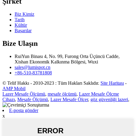
Şirket
Biz Kimiz
Tarih
Kültür
Başarılar
Bize Ulaşın
RuiYun Binası 4, No. 99, Furong Orta Üçüncü Cadde,
Xishan Ekonomik Kalkınma Bölgesi, Wuxi
sales@lumispot.cn
+86-510-83781808
© Telif Hakkı - 2010-2023 : Tüm Hakları Saklıdır.
Site Haritası
-
AMP Mobil
Lazer Mesafe Ölçümü
,
mesafe ölçümü
,
Lazer Mesafe Ölçme
Cihazı
,
Mesafe Ölçümü
,
Lazer Mesafe Ölçer
,
göz güvenliği lazeri
,
E-posta gönder
x