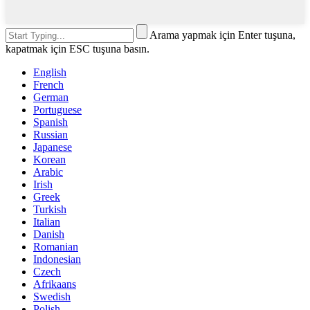
Arama yapmak için Enter tuşuna,
kapatmak için ESC tuşuna basın.
English
French
German
Portuguese
Spanish
Russian
Japanese
Korean
Arabic
Irish
Greek
Turkish
Italian
Danish
Romanian
Indonesian
Czech
Afrikaans
Swedish
Polish