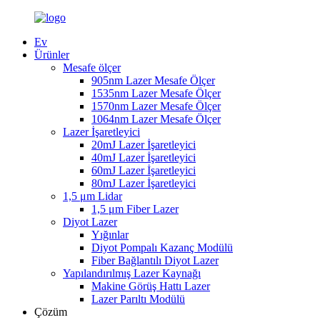
Ev
Ürünler
Mesafe ölçer
905nm Lazer Mesafe Ölçer
1535nm Lazer Mesafe Ölçer
1570nm Lazer Mesafe Ölçer
1064nm Lazer Mesafe Ölçer
Lazer İşaretleyici
20mJ Lazer İşaretleyici
40mJ Lazer İşaretleyici
60mJ Lazer İşaretleyici
80mJ Lazer İşaretleyici
1,5 μm Lidar
1,5 μm Fiber Lazer
Diyot Lazer
Yığınlar
Diyot Pompalı Kazanç Modülü
Fiber Bağlantılı Diyot Lazer
Yapılandırılmış Lazer Kaynağı
Makine Görüş Hattı Lazer
Lazer Parıltı Modülü
Çözüm